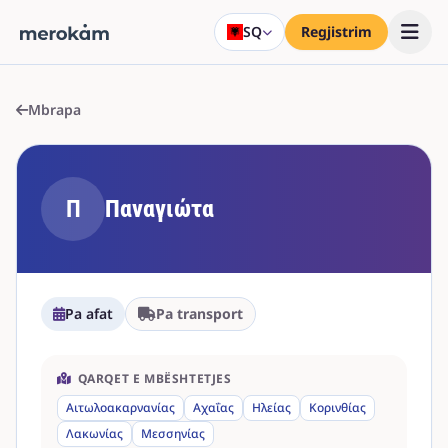
SQ
Regjistrim
Mbrapa
Π
Παναγιώτα
Pa afat
Pa transport
QARQET E MBËSHTETJES
Αιτωλοακαρνανίας
Αχαΐας
Ηλείας
Κορινθίας
Λακωνίας
Μεσσηνίας