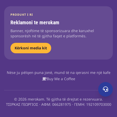
PRODUKT I RI
Reklamoni te merokam
Banner, njoftime të sponsorizuara dhe karuxhel
sponsorësh në të gjitha faqet e platformës.
Kërkoni media kit
Nëse ju pëlqen puna jonë, mund të na qerasni me një kafe
Buy Me a Coffee
© 2026 merokam. Të gjitha të drejtat e rezervuara.
ΤΣΙΡΚΑΣ ΓΕΩΡΓΙΟΣ · ΑΦΜ: 066281975 · ΓΕΜΗ: 192109703000