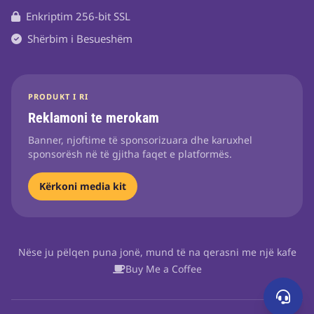
Enkriptim 256-bit SSL
Shërbim i Besueshëm
PRODUKT I RI
Reklamoni te merokam
Banner, njoftime të sponsorizuara dhe karuxhel
sponsorësh në të gjitha faqet e platformës.
Kërkoni media kit
Nëse ju pëlqen puna jonë, mund të na qerasni me një kafe
Buy Me a Coffee