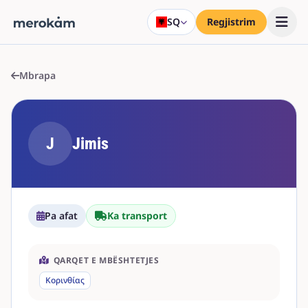
SQ
Regjistrim
Mbrapa
J
Jimis
Pa afat
Ka transport
QARQET E MBËSHTETJES
Κορινθίας