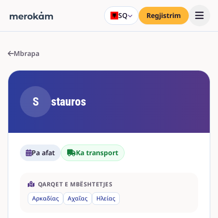
SQ
Regjistrim
Mbrapa
S
stauros
Pa afat
Ka transport
QARQET E MBËSHTETJES
Αρκαδίας
Αχαΐας
Ηλείας