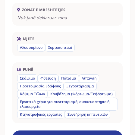
ZONAT E MBËSHTETJES
Nuk janë deklaruar zona
MJETE
Αλυσοπρίονο
Χορτοκοπτικό
PUNË
Σκάψιμο
Φύτευση
Πότισμα
Λίπανση
Προετοιμασία Εδάφους
Ξεχορτάριασμα
Κόψιμο Ξύλων
Κουβάλημα (Φόρτωμα/Ξεφόρτωμα)
Εργατικά χέρια για συνεταιρισμό, συσκευαστήριο ή
ελαιουργείο
Κτηνοτροφικές εργασίες
Συντήρηση κηπευτικών