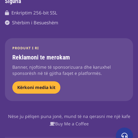
Siguria
Enkriptim 256-bit SSL
Shërbim i Besueshëm
PRODUKT I RI
Reklamoni te merokam
Banner, njoftime të sponsorizuara dhe karuxhel
sponsorësh në të gjitha faqet e platformës.
Kërkoni media kit
Nëse ju pëlqen puna jonë, mund të na qerasni me një kafe
Buy Me a Coffee