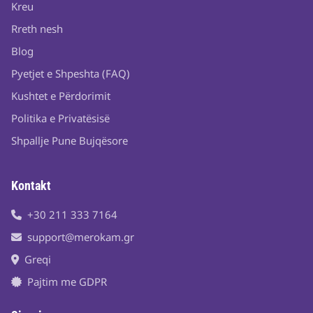
Kreu
Rreth nesh
Blog
Pyetjet e Shpeshta (FAQ)
Kushtet e Përdorimit
Politika e Privatësisë
Shpallje Pune Bujqësore
Kontakt
+30 211 333 7164
support@merokam.gr
Greqi
Pajtim me GDPR