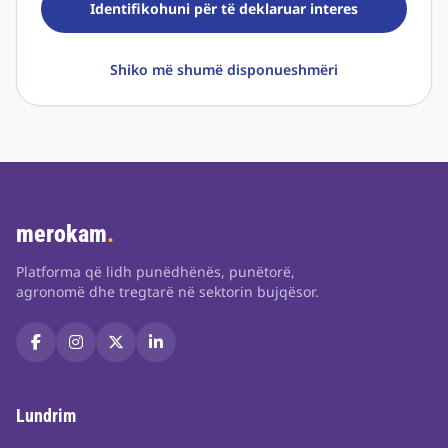
Identifikohuni për të deklaruar interes
Shiko më shumë disponueshmëri
merokam
.
Platforma që lidh punëdhënës, punëtorë,
agronomë dhe tregtarë në sektorin bujqësor.
Lundrim