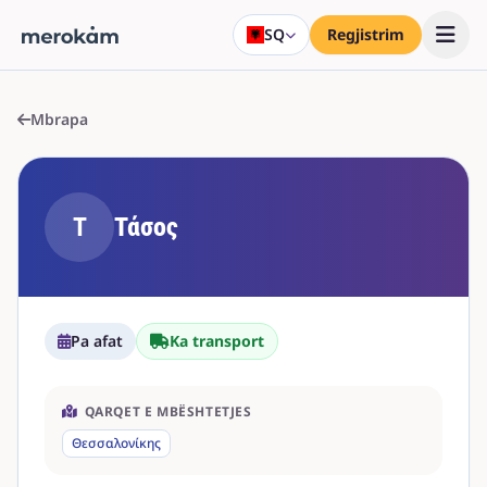
SQ
Regjistrim
Mbrapa
Τ
Τάσος
Pa afat
Ka transport
QARQET E MBËSHTETJES
Θεσσαλονίκης