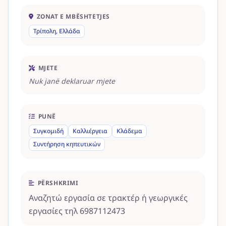
ZONAT E MBËSHTETJES
Τρίπολη, Ελλάδα
MJETE
Nuk janë deklaruar mjete
PUNË
Συγκομιδή
Καλλιέργεια
Κλάδεμα
Συντήρηση κηπευτικών
PËRSHKRIMI
Αναζητώ εργασία σε τρακτέρ ή γεωργικές
εργασίες τηλ 6987112473