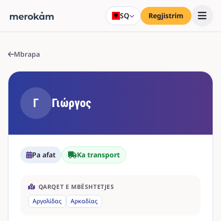
SQ
Regjistrim
Mbrapa
Γ
Γιώργος
Pa afat
Ka transport
QARQET E MBËSHTETJES
Αργολίδας
Αρκαδίας