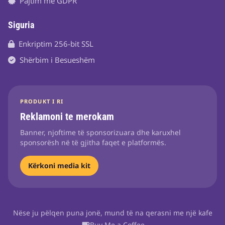
Pajtim me GDPR
Siguria
Enkriptim 256-bit SSL
Shërbim i Besueshëm
PRODUKT I RI
Reklamoni te merokam
Banner, njoftime të sponsorizuara dhe karuxhel
sponsorësh në të gjitha faqet e platformës.
Kërkoni media kit
Nëse ju pëlqen puna jonë, mund të na qerasni me një kafe
Buy Me a Coffee