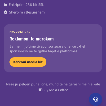
Enkriptim 256-bit SSL
Shërbim i Besueshëm
PRODUKT I RI
Reklamoni te merokam
Banner, njoftime të sponsorizuara dhe karuxhel
sponsorësh në të gjitha faqet e platformës.
Kërkoni media kit
Nëse ju pëlqen puna jonë, mund të na qerasni me një kafe
Buy Me a Coffee