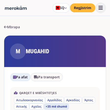
SQ
Regjistrim
Mbrapa
M
MUGAHID
Pa afat
Pa transport
QARQET E MBËSHTETJES
Αιτωλοακαρνανίας
Αργολίδας
Αρκαδίας
Άρτας
Αττικής
Αχαΐας
+35 më shumë