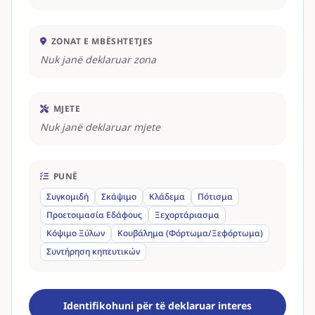
ZONAT E MBËSHTETJES
Nuk janë deklaruar zona
MJETE
Nuk janë deklaruar mjete
PUNË
Συγκομιδή
Σκάψιμο
Κλάδεμα
Πότισμα
Προετοιμασία Εδάφους
Ξεχορτάριασμα
Κόψιμο Ξύλων
Κουβάλημα (Φόρτωμα/Ξεφόρτωμα)
Συντήρηση κηπευτικών
Identifikohuni për të deklaruar interes