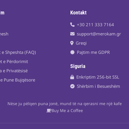
im
Kontakt
+30 211 333 7164
nesh
support@merokam.gr
Greqi
t e Shpeshta (FAQ)
Pajtim me GDPR
t e Përdorimit
Siguria
a e Privatësisë
Enkriptim 256-bit SSL
je Pune Bujqësore
Shërbim i Besueshëm
Nëse ju pëlqen puna jonë, mund të na qerasni me një kafe
Buy Me a Coffee