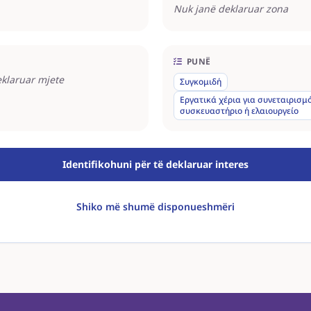
Nuk janë deklaruar zona
PUNË
klaruar mjete
Συγκομιδή
Εργατικά χέρια για συνεταιρισμό
συσκευαστήριο ή ελαιουργείο
Identifikohuni për të deklaruar interes
Shiko më shumë disponueshmëri