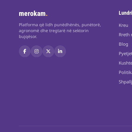
merokam
.
Lundr
Platforma që lidh punëdhënës, punëtorë,
Kreu
agronomë dhe tregtarë në sektorin
Rreth 
bujqësor.
Blog
Pyetje
Kushte
Politik
Shpall