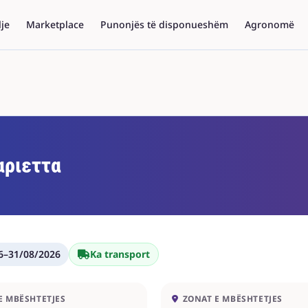
lje
Marketplace
Punonjës të disponueshëm
Agronomë
ριεττα
6
–
31/08/2026
Ka transport
E MBËSHTETJES
ZONAT E MBËSHTETJES