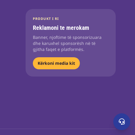
PRODUKT I RI
Reklamoni te merokam
Banner, njoftime të sponsorizuara
dhe karuxhel sponsorësh në të
gjitha faqet e platformës.
Kërkoni media kit