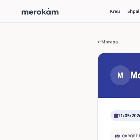
Kreu
Shpal
Mbrapa
Μα
Μ
11/05/202
QARQET 