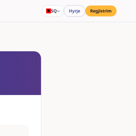
SQ
Hyrje
Regjistrim