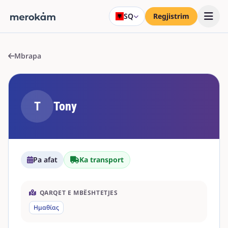
SQ
Regjistrim
Mbrapa
T
Tony
Pa afat
Ka transport
QARQET E MBËSHTETJES
Ημαθίας