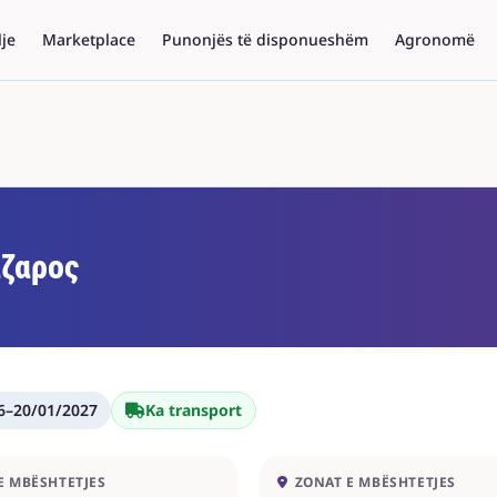
lje
Marketplace
Punonjës të disponueshëm
Agronomë
ζαρος
6
–
20/01/2027
Ka transport
E MBËSHTETJES
ZONAT E MBËSHTETJES