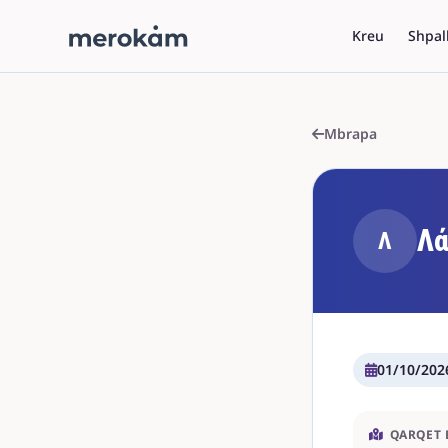
Kreu
Shpal
Mbrapa
Λά
Λ
01/10/202
QARQET 