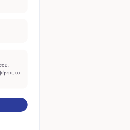
σου.
φήνεις το