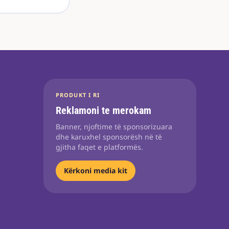
PRODUKT I RI
Reklamoni te merokam
Banner, njoftime të sponsorizuara
dhe karuxhel sponsorësh në të
gjitha faqet e platformës.
Kërkoni media kit