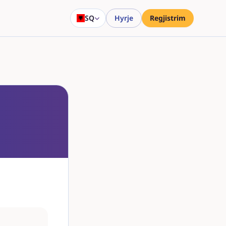
SQ
Hyrje
Regjistrim