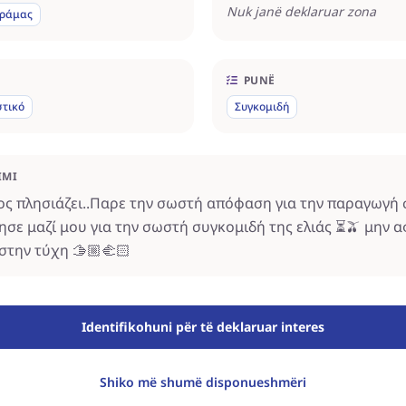
Nuk janë deklaruar zona
ράμας
PUNË
στικό
Συγκομιδή
IMI
ος πλησιάζει..Παρε την σωστή απόφαση για την παραγωγή 
ησε μαζί μου για την σωστή συγκομιδή της ελιάς ⏳️🫒 μην α
στην τύχη 🫱🏼‍🫲🏻
Identifikohuni për të deklaruar interes
Shiko më shumë disponueshmëri