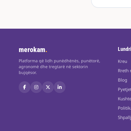
merokam
.
Lundr
Platforma që lidh punëdhënës, punëtorë,
Kreu
agronomë dhe tregtarë në sektorin
Rreth 
bujqësor.
Blog
Pyetje
Kushte
Politik
Shpall