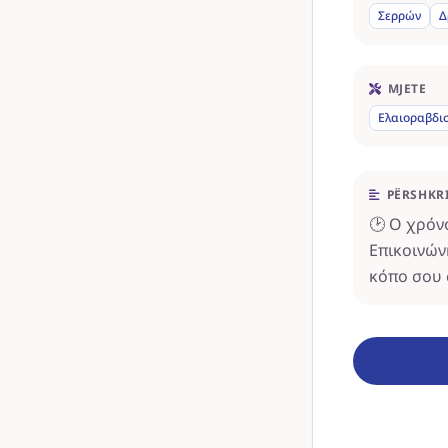
Σερρών
Δ
MJETE
Ελαιοραβδι
PËRSHKR
🕑 Ο χρόν
Επικοινών
κόπο σου 