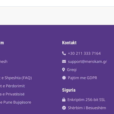
im
Kontakt
+30 211 333 7164
nesh
support@merokam.gr
Greqi
t e Shpeshta (FAQ)
Pajtim me GDPR
t e Përdorimit
Siguria
a e Privatësisë
Enkriptim 256-bit SSL
je Pune Bujqësore
Shërbim i Besueshëm