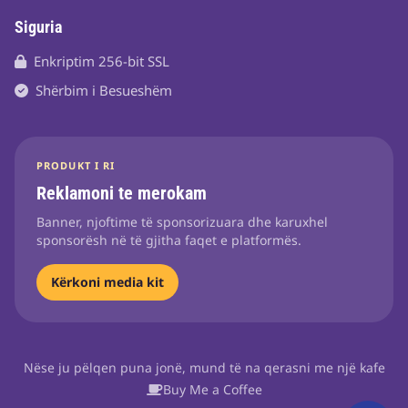
Siguria
Enkriptim 256-bit SSL
Shërbim i Besueshëm
PRODUKT I RI
Reklamoni te merokam
Banner, njoftime të sponsorizuara dhe karuxhel
sponsorësh në të gjitha faqet e platformës.
Kërkoni media kit
Nëse ju pëlqen puna jonë, mund të na qerasni me një kafe
Buy Me a Coffee