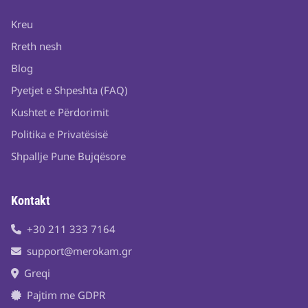
Kreu
Rreth nesh
Blog
Pyetjet e Shpeshta (FAQ)
Kushtet e Përdorimit
Politika e Privatësisë
Shpallje Pune Bujqësore
Kontakt
+30 211 333 7164
support@merokam.gr
Greqi
Pajtim me GDPR