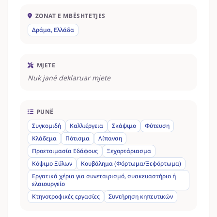
ZONAT E MBËSHTETJES
Δράμα, Ελλάδα
MJETE
Nuk janë deklaruar mjete
PUNË
Συγκομιδή
Καλλιέργεια
Σκάψιμο
Φύτευση
Κλάδεμα
Πότισμα
Λίπανση
Προετοιμασία Εδάφους
Ξεχορτάριασμα
Κόψιμο Ξύλων
Κουβάλημα (Φόρτωμα/Ξεφόρτωμα)
Εργατικά χέρια για συνεταιρισμό, συσκευαστήριο ή
ελαιουργείο
Κτηνοτροφικές εργασίες
Συντήρηση κηπευτικών