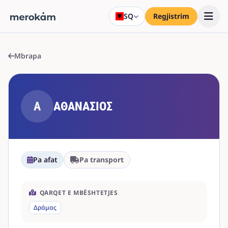
SQ
Regjistrim
Mbrapa
Α
ΑΘΑΝΑΣΙΟΣ
Pa afat
Pa transport
QARQET E MBËSHTETJES
Δράμας