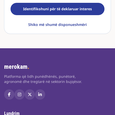
Identifikohuni për të deklaruar interes
Shiko më shumë disponueshmëri
merokam
.
Platforma që lidh punëdhënës, punëtorë,
agronomë dhe tregtarë në sektorin bujqësor.
Lundrim