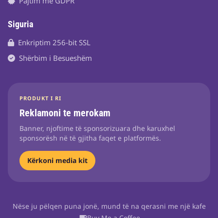
Pajtim me GDPR
Siguria
Enkriptim 256-bit SSL
Shërbim i Besueshëm
PRODUKT I RI
Reklamoni te merokam
Banner, njoftime të sponsorizuara dhe karuxhel
sponsorësh në të gjitha faqet e platformës.
Kërkoni media kit
Nëse ju pëlqen puna jonë, mund të na qerasni me një kafe
Buy Me a Coffee