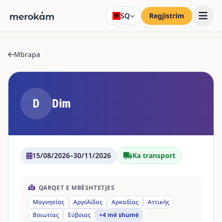
SQ
Regjistrim
Mbrapa
D
Dim
15/08/2026
–
30/11/2026
Ka transport
QARQET E MBËSHTETJES
Μαγνησίας
Αργολίδας
Αρκαδίας
Αττικής
Βοιωτίας
Εύβοιας
+4 më shumë