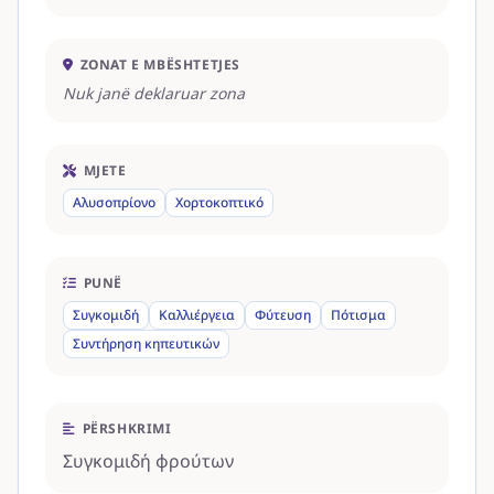
ZONAT E MBËSHTETJES
Nuk janë deklaruar zona
MJETE
Αλυσοπρίονο
Χορτοκοπτικό
PUNË
Συγκομιδή
Καλλιέργεια
Φύτευση
Πότισμα
Συντήρηση κηπευτικών
PËRSHKRIMI
Συγκομιδή φρούτων