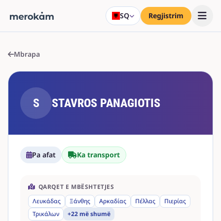
SQ
Regjistrim
Mbrapa
S
STAVROS PANAGIOTIS
Pa afat
Ka transport
QARQET E MBËSHTETJES
Λευκάδας
Ξάνθης
Αρκαδίας
Πέλλας
Πιερίας
Τρικάλων
+22 më shumë