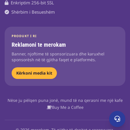
Enkriptim 256-bit SSL
Shërbim i Besueshëm
PRODUKT I RI
Reklamoni te merokam
Banner, njoftime të sponsorizuara dhe karuxhel
sponsorësh në të gjitha faqet e platformës.
Kërkoni media kit
Nëse ju pëlqen puna jonë, mund të na qerasni me një kafe
Buy Me a Coffee
© 2026 merokam. Të gjitha të drejtat e rezervuara.