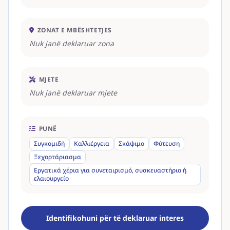
ZONAT E MBËSHTETJES
Nuk janë deklaruar zona
MJETE
Nuk janë deklaruar mjete
PUNË
Συγκομιδή
Καλλιέργεια
Σκάψιμο
Φύτευση
Ξεχορτάριασμα
Εργατικά χέρια για συνεταιρισμό, συσκευαστήριο ή
ελαιουργείο
Identifikohuni për të deklaruar interes