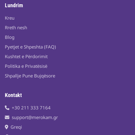
Lundrim
Kreu
Rreth nesh
Blog
Pyetjet e Shpeshta (FAQ)
Kushtet e Përdorimit
Politika e Privatësisë
Shpallje Pune Bujqësore
Kontakt
+30 211 333 7164
support@merokam.gr
Greqi