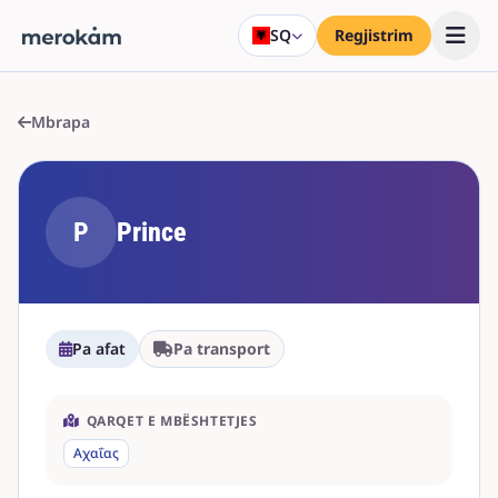
SQ
Regjistrim
Mbrapa
P
Prince
Pa afat
Pa transport
QARQET E MBËSHTETJES
Αχαΐας