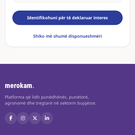
Identifikohuni për të deklaruar interes
Shiko më shumë disponueshmëri
merokam
.
Platforma që lidh punëdhënës, punëtorë,
agronomë dhe tregtarë në sektorin bujqësor.