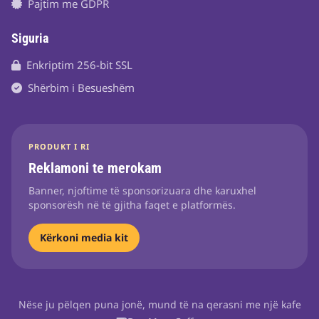
Pajtim me GDPR
Siguria
Enkriptim 256-bit SSL
Shërbim i Besueshëm
PRODUKT I RI
Reklamoni te merokam
Banner, njoftime të sponsorizuara dhe karuxhel
sponsorësh në të gjitha faqet e platformës.
Kërkoni media kit
Nëse ju pëlqen puna jonë, mund të na qerasni me një kafe