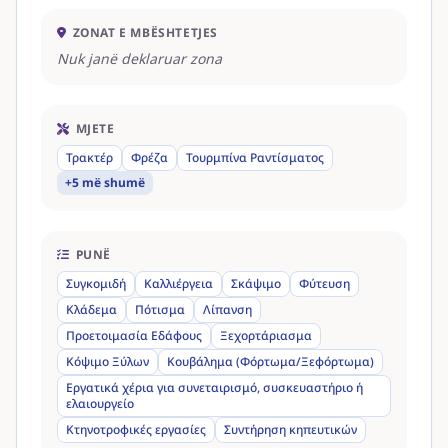
ZONAT E MBËSHTETJES
Nuk janë deklaruar zona
MJETE
Τρακτέρ
Φρέζα
Τουρμπίνα Ραντίσματος
+5 më shumë
PUNË
Συγκομιδή
Καλλιέργεια
Σκάψιμο
Φύτευση
Κλάδεμα
Πότισμα
Λίπανση
Προετοιμασία Εδάφους
Ξεχορτάριασμα
Κόψιμο Ξύλων
Κουβάλημα (Φόρτωμα/Ξεφόρτωμα)
Εργατικά χέρια για συνεταιρισμό, συσκευαστήριο ή
ελαιουργείο
Κτηνοτροφικές εργασίες
Συντήρηση κηπευτικών