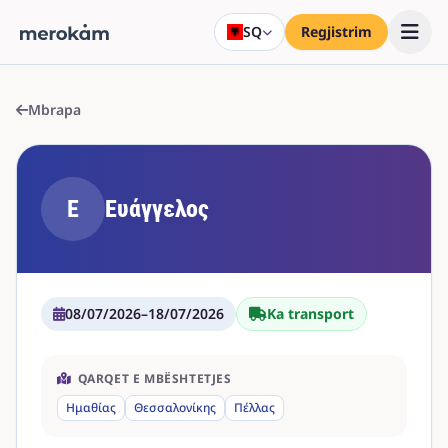
SQ
Regjistrim
Mbrapa
Ε
Ευάγγελος
08/07/2026
–
18/07/2026
Ka transport
QARQET E MBËSHTETJES
Ημαθίας
Θεσσαλονίκης
Πέλλας