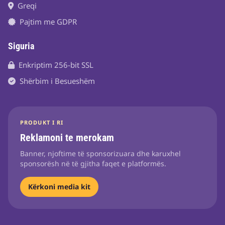
Greqi
Pajtim me GDPR
Siguria
Enkriptim 256-bit SSL
Shërbim i Besueshëm
PRODUKT I RI
Reklamoni te merokam
Banner, njoftime të sponsorizuara dhe karuxhel
sponsorësh në të gjitha faqet e platformës.
Kërkoni media kit