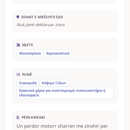
ZONAT E MBËSHTETJES
Nuk janë deklaruar zona
MJETE
Αλυσοπρίονο
Χορτοκοπτικό
PUNË
Συγκομιδή
Κόψιμο Ξύλων
Εργατικά χέρια για συνεταιρισμό, συσκευαστήριο ή
ελαιουργείο
PËRSHKRIMI
Un perdor motorr sharren me zinxhir per