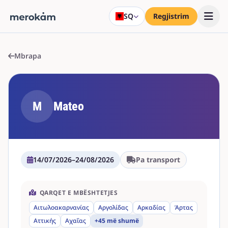
SQ
Regjistrim
Mbrapa
M
Mateo
14/07/2026
–
24/08/2026
Pa transport
QARQET E MBËSHTETJES
Αιτωλοακαρνανίας
Αργολίδας
Αρκαδίας
Άρτας
Αττικής
Αχαΐας
+45 më shumë