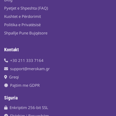
Pyetjet e Shpeshta (FAQ)
Kushtet e Përdorimit
Politika e Privatësisë
Shpallje Pune Bujqësore
Kontakt
+30 211 333 7164
support@merokam.gr
Greqi
Pajtim me GDPR
Siguria
Enkriptim 256-bit SSL
Shërbim i Besueshëm