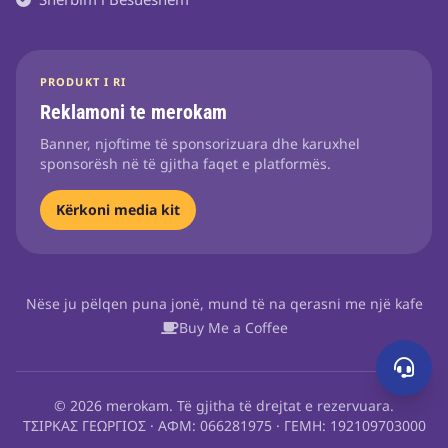
PRODUKT I RI
Reklamoni te merokam
Banner, njoftime të sponsorizuara dhe karuxhel
sponsorësh në të gjitha faqet e platformës.
Kërkoni media kit
Nëse ju pëlqen puna jonë, mund të na qerasni me një kafe
Buy Me a Coffee
© 2026 merokam. Të gjitha të drejtat e rezervuara.
ΤΣΙΡΚΑΣ ΓΕΩΡΓΙΟΣ · ΑΦΜ: 066281975 · ΓΕΜΗ: 192109703000