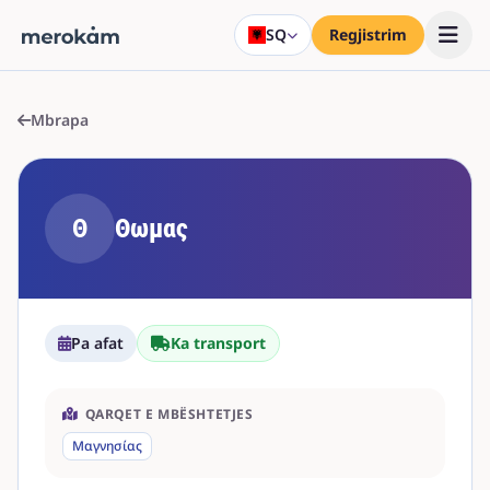
SQ
Regjistrim
Mbrapa
Θ
Θωμας
Pa afat
Ka transport
QARQET E MBËSHTETJES
Μαγνησίας