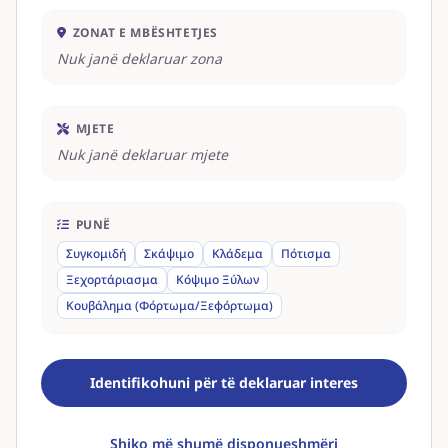
ZONAT E MBËSHTETJES
Nuk janë deklaruar zona
MJETE
Nuk janë deklaruar mjete
PUNË
Συγκομιδή
Σκάψιμο
Κλάδεμα
Πότισμα
Ξεχορτάριασμα
Κόψιμο Ξύλων
Κουβάλημα (Φόρτωμα/Ξεφόρτωμα)
Identifikohuni për të deklaruar interes
Shiko më shumë disponueshmëri