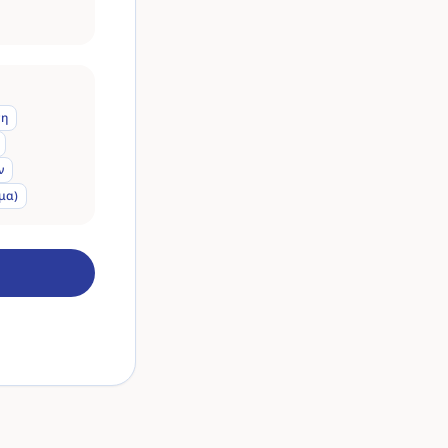
ση
ν
μα)