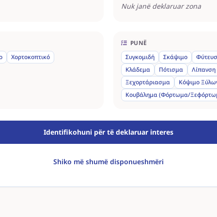
Nuk janë deklaruar zona
PUNË
ο
Χορτοκοπτικό
Συγκομιδή
Σκάψιμο
Φύτευ
Κλάδεμα
Πότισμα
Λίπανση
Ξεχορτάριασμα
Κόψιμο Ξύλω
Κουβάλημα (Φόρτωμα/Ξεφόρτω
Identifikohuni për të deklaruar interes
Shiko më shumë disponueshmëri