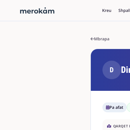
Kreu
Shpal
Mbrapa
Di
D
Pa afat
QARQET 