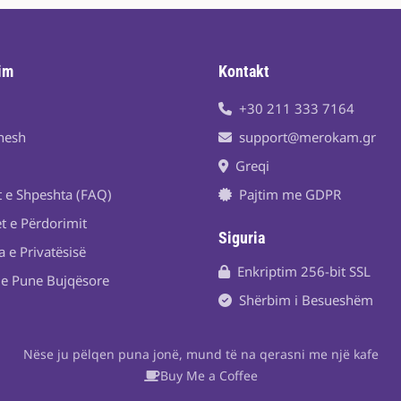
im
Kontakt
+30 211 333 7164
nesh
support@merokam.gr
Greqi
t e Shpeshta (FAQ)
Pajtim me GDPR
t e Përdorimit
Siguria
a e Privatësisë
Enkriptim 256-bit SSL
je Pune Bujqësore
Shërbim i Besueshëm
Nëse ju pëlqen puna jonë, mund të na qerasni me një kafe
Buy Me a Coffee