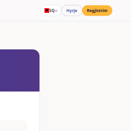
SQ
Hyrje
Regjistrim