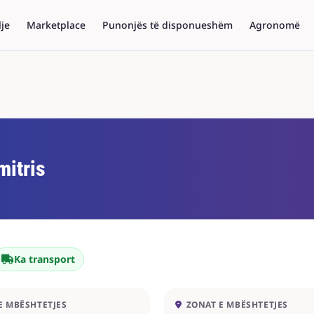
lje
Marketplace
Punonjës të disponueshëm
Agronomë
mitris
Ka transport
E MBËSHTETJES
ZONAT E MBËSHTETJES