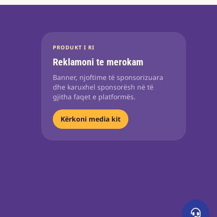
PRODUKT I RI
Reklamoni te merokam
Banner, njoftime të sponsorizuara
dhe karuxhel sponsorësh në të
gjitha faqet e platformës.
Kërkoni media kit