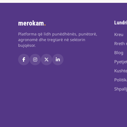
merokam
.
Lundr
Platforma që lidh punëdhënës, punëtorë,
Kreu
agronomë dhe tregtarë në sektorin
Rreth 
bujqësor.
Blog
Pyetje
Kushte
Politik
Shpall