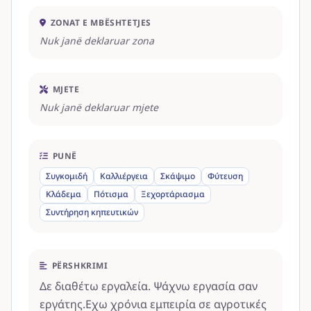
ZONAT E MBËSHTETJES
Nuk janë deklaruar zona
MJETE
Nuk janë deklaruar mjete
PUNË
Συγκομιδή
Καλλιέργεια
Σκάψιμο
Φύτευση
Κλάδεμα
Πότισμα
Ξεχορτάριασμα
Συντήρηση κηπευτικών
PËRSHKRIMI
Δε διαθέτω εργαλεία. Ψάχνω εργασία σαν
εργάτης.Εχω χρόνια εμπειρία σε αγροτικές