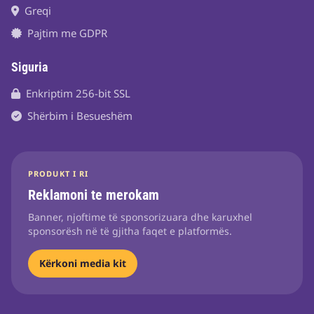
Greqi
Pajtim me GDPR
Siguria
Enkriptim 256-bit SSL
Shërbim i Besueshëm
PRODUKT I RI
Reklamoni te merokam
Banner, njoftime të sponsorizuara dhe karuxhel
sponsorësh në të gjitha faqet e platformës.
Kërkoni media kit