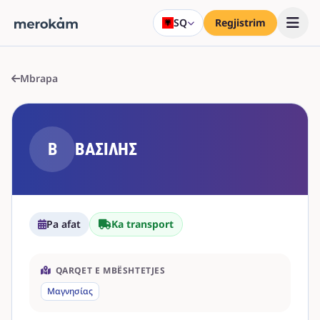
SQ
Regjistrim
Mbrapa
Β
ΒΑΣΙΛΗΣ
Pa afat
Ka transport
QARQET E MBËSHTETJES
Μαγνησίας