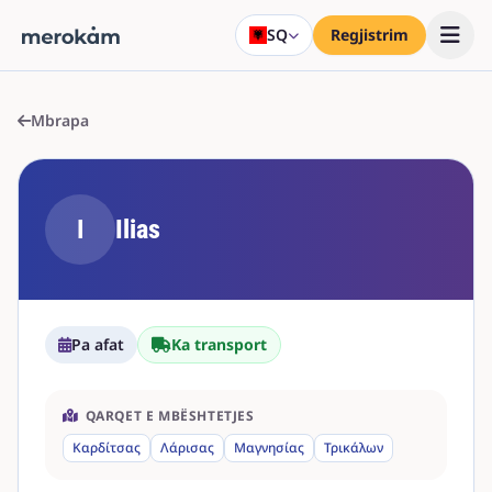
SQ
Regjistrim
Mbrapa
I
Ilias
Pa afat
Ka transport
QARQET E MBËSHTETJES
Καρδίτσας
Λάρισας
Μαγνησίας
Τρικάλων