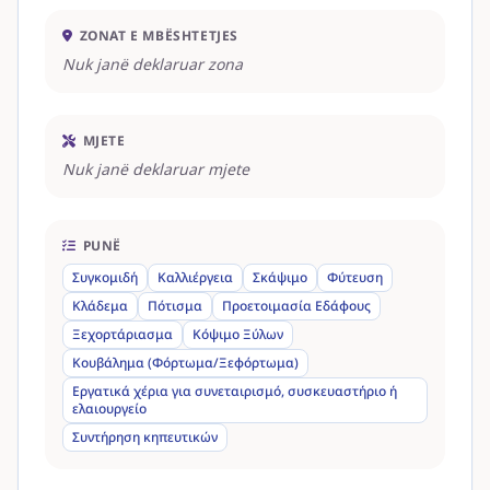
ZONAT E MBËSHTETJES
Nuk janë deklaruar zona
MJETE
Nuk janë deklaruar mjete
PUNË
Συγκομιδή
Καλλιέργεια
Σκάψιμο
Φύτευση
Κλάδεμα
Πότισμα
Προετοιμασία Εδάφους
Ξεχορτάριασμα
Κόψιμο Ξύλων
Κουβάλημα (Φόρτωμα/Ξεφόρτωμα)
Εργατικά χέρια για συνεταιρισμό, συσκευαστήριο ή
ελαιουργείο
Συντήρηση κηπευτικών