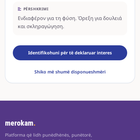
PËRSHKRIMI
Ενδιαφέρον για τη φύση. Όρεξη για δουλειά
και σκληραγώγηση.
Identifikohuni për të deklaruar interes
Shiko më shumë disponueshmëri
merokam
.
Platforma që lidh punëdhënës, punëtorë,