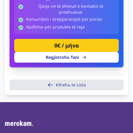
Qasje në të dhënat e kontaktit të
prodhuesve
Komunikim i drejtpërdrejtë për porosi
Njoftime për produkte të reja
0€ / μήνα
Regjistrohu Tani
Kthehu te Lista
merokam
.