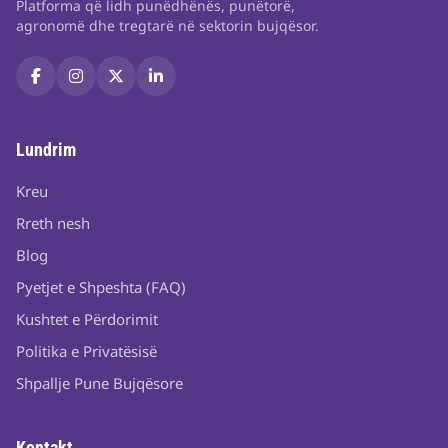
Platforma që lidh punëdhënës, punëtorë,
agronomë dhe tregtarë në sektorin bujqësor.
Lundrim
Kreu
Rreth nesh
Blog
Pyetjet e Shpeshta (FAQ)
Kushtet e Përdorimit
Politika e Privatësisë
Shpallje Pune Bujqësore
Kontakt