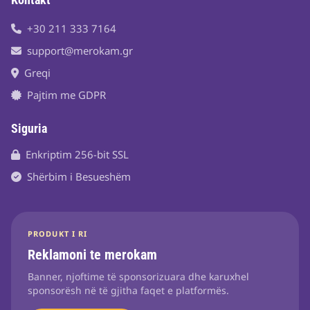
+30 211 333 7164
support@merokam.gr
Greqi
Pajtim me GDPR
Siguria
Enkriptim 256-bit SSL
Shërbim i Besueshëm
PRODUKT I RI
Reklamoni te merokam
Banner, njoftime të sponsorizuara dhe karuxhel
sponsorësh në të gjitha faqet e platformës.