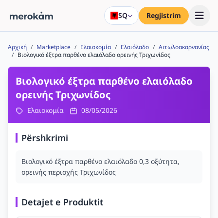
SQ
Regjistrim
Αρχική
/
Marketplace
/
Ελαιοκομία
/
Ελαιόλαδο
/
Αιτωλοακαρνανίας
/
Βιολογικό έξτρα παρθένο ελαιόλαδο ορεινής Τριχωνίδος
Βιολογικό έξτρα παρθένο ελαιόλαδο
ορεινής Τριχωνίδος
Ελαιοκομία
08/05/2026
Përshkrimi
Βιολογικό έξτρα παρθένο ελαιόλαδο 0,3 οξύτητα,
ορεινής περιοχής Τριχωνίδος
Detajet e Produktit