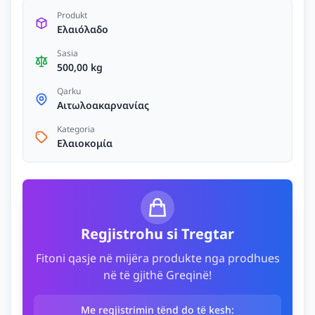
Produkt
Ελαιόλαδο
Sasia
500,00 kg
Qarku
Αιτωλοακαρνανίας
Kategoria
Ελαιοκομία
Regjistrohu si Tregtar
Fitoni qasje në mijëra produkte nga prodhues
në të gjithë Greqinë!
Me regjistrimin tënd do të kesh: